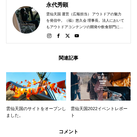
永代秀顕
雲仙天国 運営（広報担当） アウトドアの魅力
を発信中。（福）悠久会 理事長。法人において
もアウトドアコンテンツの開発や飲食部門にて
アウトドアメニューの開発に取り組んでいま
す。
関連記事
雲仙天国のサイトをオープンし
雲仙天国2022イベントレポー
ました。
ト
コメント