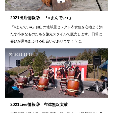
2021出店情報⑫ 『○まんでい●』
『○まんでい●』お山の地球屋セレクト衣食住を心地よく満
たす小さなものたちを旅先スタイルで販売します。日常に
喜びが満ちあふれる出会いがありますように。
2021.11.19
2021Live情報⑥ 布津無双太鼓