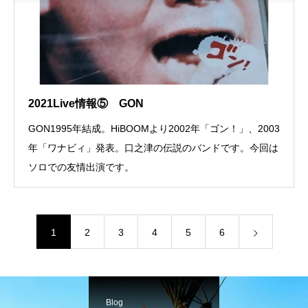
2021Live情報⑤ GON
GON1995年結成。HiBOOMより2002年「ゴン！」、2003
年「ワナビィ」発表。口之津の伝説のバンドです。今回は
ソロでの友情出演です。
1
2
3
4
5
6
Blog