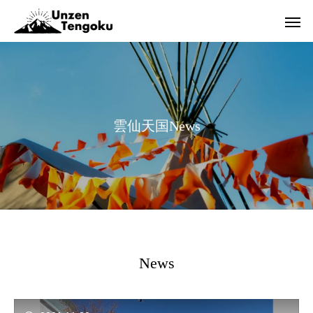
雲
仙
天
国
N
e
w
s
News