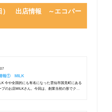
（日） 出店情報 ～エコパー
.07
情報① MILK
ILK 今や全国的にも有名になった雲仙市国見町にある
レープのお店MILKさん。今回は、創業当初の形でクレ