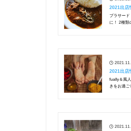
2021出
プラサード
に！ 2種
きたく思って
2021.11
2021出店
fually
きをお過ご
心地よい...
2021.11