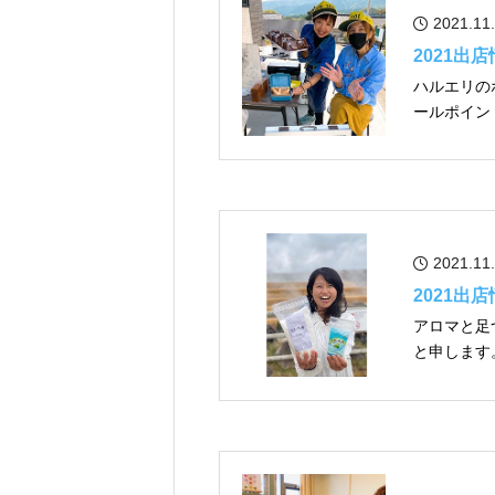
2021.11
2021出
ハルエリのホ
ールポイン
2021.11
2021出
アロマと足
と申します
ざ...