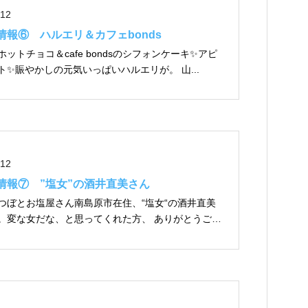
.12
店情報⑥ ハルエリ＆カフェbonds
ットチョコ＆cafe bondsのシフォンケーキ✨アピ
ト✨賑やかしの元気いっぱいハルエリが。 山...
.12
店情報⑦ ”塩女”の酒井直美さん
つぼとお塩屋さん南島原市在住、“塩女“の酒井直美
。変な女だな、と思ってくれた方、 ありがとうご