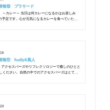
店情報⑩ プラサード
 ～カレー～ 当日は何カレーになるかはお楽しみ
類の予定です。心が元気になるカレーを食べていただ
お...
.16
情報⑪ fually&風人
＆風人 アクセスバーズやリフレクソロジーで癒しのひとと
しください。自然の中でのアクセスバーズはとても
.20