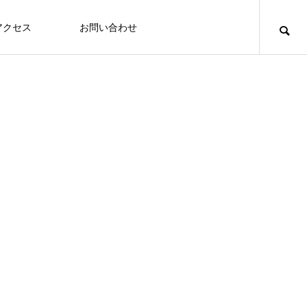
アクセス
お問い合わせ